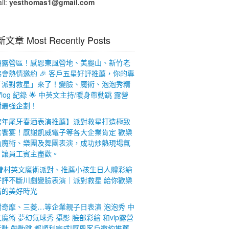
il:
yesthomas1@gmail.com
文章 Most Recently Posts
翻露營區！感恩東風營地、美腿山、新竹老
會熱情邀約 🎉 客戶五星好評推薦，你的專
「派對救星」來了！變臉、魔術、泡泡秀精
Vlog 紀錄 🌟 中英文主持/暖身帶動跳 露營
對最強企劃！
跨年尾牙春酒表演推薦】派對救星打造極致
官饗宴！感謝凱威電子等各大企業肯定 歡樂
動魔術、樂團及舞團表演，成功炒熱現場氣
，讓員工賓主盡歡。
 眷村英文魔術派對、推薦小孩生日人體彩繪
好評不斷川劇變臉表演｜派對救星 給你歡樂
滿的美好時光
謝奇摩、三菱…等企業親子日表演 泡泡秀 中
魔術 夢幻氣球秀 攝影 臉部彩繪 和vip露營
動 帶動跳 都順利完成!感恩客戶邀約推薦