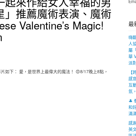
一起來作給女人幸福的男
Ema
救星」推薦魔術表演、魔術
e Valentine’s Magic!
最新
m
嗨
人協
屬
華 
派
如下： 愛，是世界上最偉大的魔法！ 😍8/17晚上8點，
【
感
互
氛

和
滿
感
英文
區活