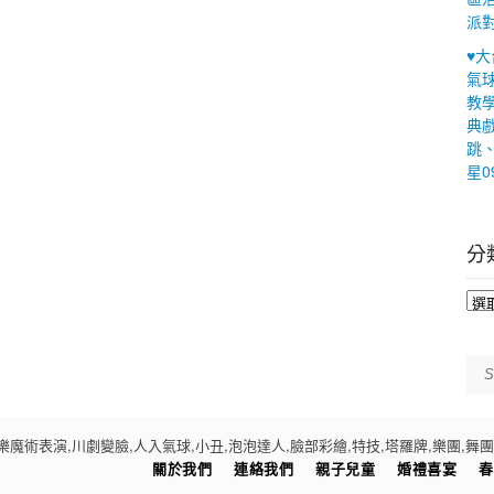
派
♥
氣
教
典
跳
星0
分類
分
類
Cat
隊|歡樂魔術表演,川劇變臉,人入氣球,小丑,泡泡達人,臉部彩繪,特技,塔羅牌,樂團,舞團,主持推薦公
關於我們
連絡我們
親子兒童
婚禮喜宴
春