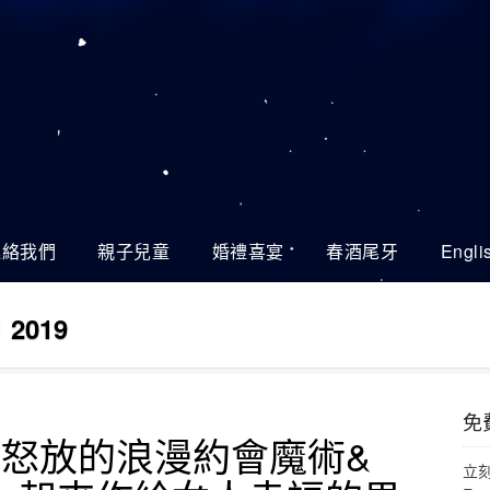
連絡我們
親子兒童
婚禮喜宴
春酒尾牙
Engli
 2019
免費
花怒放的浪漫約會魔術&
立