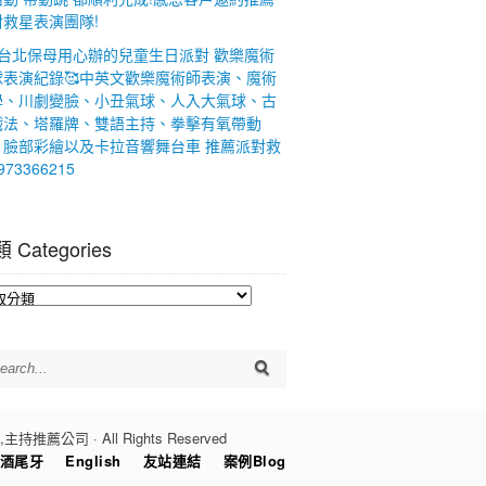
對救星表演團隊!
大台北保母用心辦的兒童生日派對 歡樂魔術
球表演紀錄🥰中英文歡樂魔術師表演、魔術
學、川劇變臉、小丑氣球、人入大氣球、古
戲法、塔羅牌、雙語主持、拳擊有氧帶動
、臉部彩繪以及卡拉音響舞台車 推薦派對救
973366215
 Categories
egories
司 · All Rights Reserved
酒尾牙
English
友站連結
案例Blog