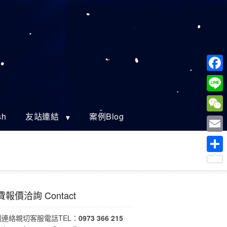
Faceb
Line
sh
友站連結
案例Blog
WeCh
Email
分
享
報價洽詢 Contact
刻連絡親切客服電話TEL：
0973 366 215