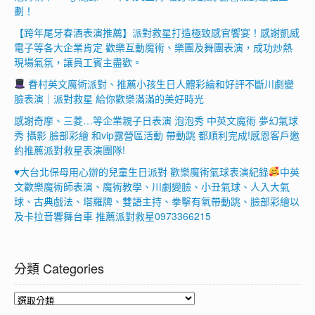
劃！
【跨年尾牙春酒表演推薦】派對救星打造極致感官饗宴！感謝凱威
電子等各大企業肯定 歡樂互動魔術、樂團及舞團表演，成功炒熱
現場氣氛，讓員工賓主盡歡。
眷村英文魔術派對、推薦小孩生日人體彩繪和好評不斷川劇變
臉表演｜派對救星 給你歡樂滿滿的美好時光
感謝奇摩、三菱…等企業親子日表演 泡泡秀 中英文魔術 夢幻氣球
秀 攝影 臉部彩繪 和vip露營區活動 帶動跳 都順利完成!感恩客戶邀
約推薦派對救星表演團隊!
♥
大台北保母用心辦的兒童生日派對 歡樂魔術氣球表演紀錄
中英
文歡樂魔術師表演、魔術教學、川劇變臉、小丑氣球、人入大氣
球、古典戲法、塔羅牌、雙語主持、拳擊有氧帶動跳、臉部彩繪以
及卡拉音響舞台車 推薦派對救星0973366215
分類 Categories
分
類